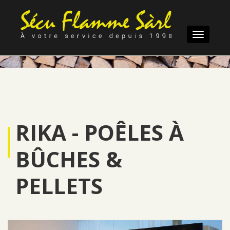
Toggle
navigatio
RIKA - POÊLES À
BÛCHES &
PELLETS